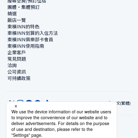
搜尋空房/預訂住宿
團體・集體預訂
精選
飯店一覽
東橫INN的特色
東橫INN划算的入住方法
東橫INN俱樂部卡會員
東橫INN使用指南
企業客戶
常見問題
洽詢
公司資訊
可持續政策
中文(繁體)
© Toyoko Inn Co., Ltd.
隱私設定
隱私保護政策
根據特定商業交易法的標示
網站政策
住宿使用條款
帳號使用條款
持卡會員條款