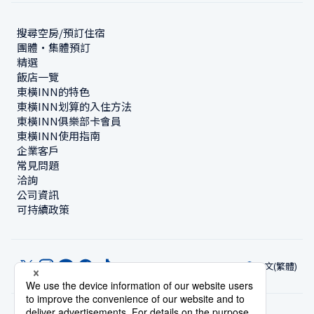
搜尋空房/預訂住宿
團體・集體預訂
精選
飯店一覽
東橫INN的特色
東橫INN划算的入住方法
東橫INN俱樂部卡會員
東橫INN使用指南
企業客戶
常見問題
洽詢
公司資訊
可持續政策
中文(繁體)