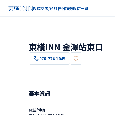
搜尋空房/預訂住宿
精選
飯店一覽
東橫INN 金澤站東口
076-224-1045
基本資訊
電話/傳真