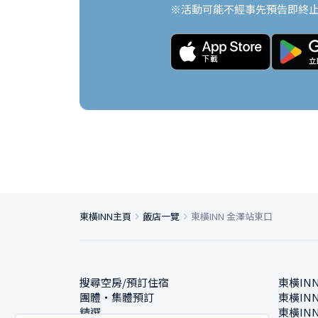
※活動可能不經事先預告即終
東橫INN主頁
飯店一覽
東橫INN 金澤站東口
搜尋空房/預訂住宿
東橫IN
團體・集體預訂
東橫IN
精選
東橫IN