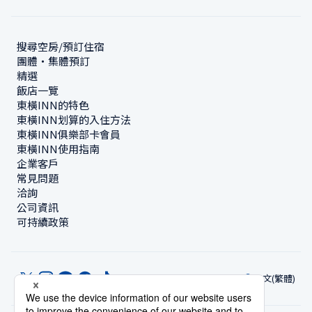
搜尋空房/預訂住宿
團體・集體預訂
精選
飯店一覽
東橫INN的特色
東橫INN划算的入住方法
東橫INN俱樂部卡會員
東橫INN使用指南
企業客戶
常見問題
洽詢
公司資訊
可持續政策
中文(繁體)