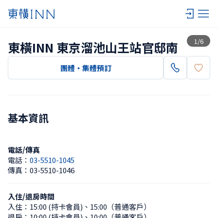
查看一覽
1
/
6
東橫INN 東京溜池山王站官邸南
團體・集體預訂
基本資訊
電話/傳真
電話：
03-5510-1045
傳真：
03-5510-1046
入住/退房時間
入住：
15:00 (持卡會員)
、
15:00（普通客戶）
退房：
10:00 (持卡會員)
、
10:00（普通客戶）