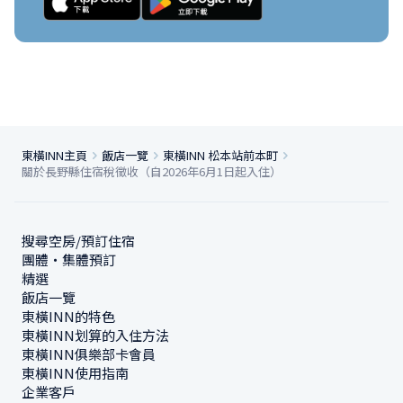
東橫INN主頁
飯店一覽
東橫INN 松本站前本町
關於長野縣住宿稅徵收（自2026年6月1日起入住）
搜尋空房/預訂住宿
團體・集體預訂
精選
飯店一覽
東橫INN的特色
東橫INN划算的入住方法
東橫INN俱樂部卡會員
東橫INN使用指南
企業客戶