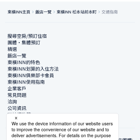
東橫INN主頁
飯店一覽
東橫INN 松本站前本町
交通指南
搜尋空房/預訂住宿
團體・集體預訂
精選
飯店一覽
東橫INN的特色
東橫INN划算的入住方法
東橫INN俱樂部卡會員
東橫INN使用指南
企業客戶
常見問題
洽詢
公司資訊
可持續政策
中文(繁體)