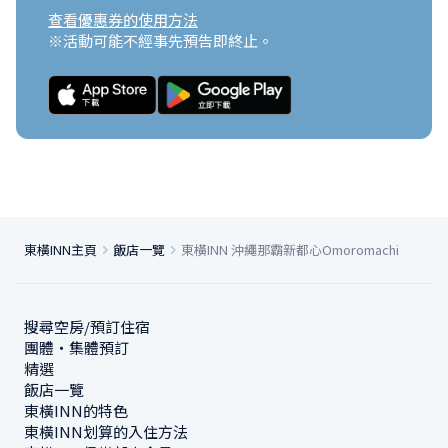
查看優惠券的使用方法
※活動可能不經事先預告即終止。
東橫INN主頁
飯店一覽
東橫INN 沖繩那霸新都心Omoromachi
搜尋空房/預訂住宿
團體・集體預訂
精選
飯店一覽
東橫INN的特色
東橫INN划算的入住方法