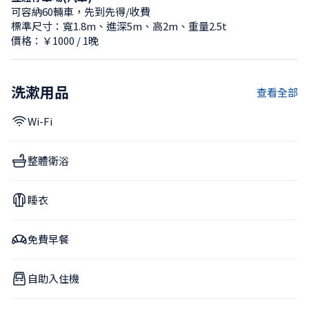
可容納60輛車，先到先得/收費
標準尺寸：寬1.8m、進深5m、高2m、重量2.5t
價格：￥1000 / 1晚
洗漱用品
查看全部
Wi-Fi
整體衛浴
睡衣
免費早餐
自助入住機