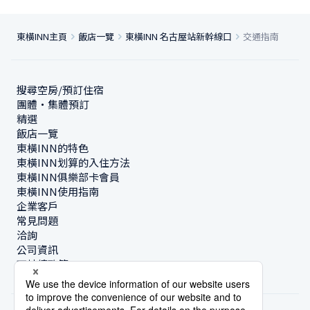
東橫INN主頁
飯店一覽
東橫INN 名古屋站新幹線口
交通指南
搜尋空房/預訂住宿
團體・集體預訂
精選
飯店一覽
東橫INN的特色
東橫INN划算的入住方法
東橫INN俱樂部卡會員
東橫INN使用指南
企業客戶
常見問題
洽詢
公司資訊
可持續政策