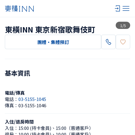
查看一覽
1
/
5
東橫INN 東京新宿歌舞伎町
團體・集體預訂
基本資訊
電話/傳真
電話：
03-5155-1045
傳真：
03-5155-1046
入住/退房時間
入住：
15:00 (持卡會員)
、
15:00（普通客戶）
退房：
10:00 (持卡會員)
、
10:00（普通客戶）