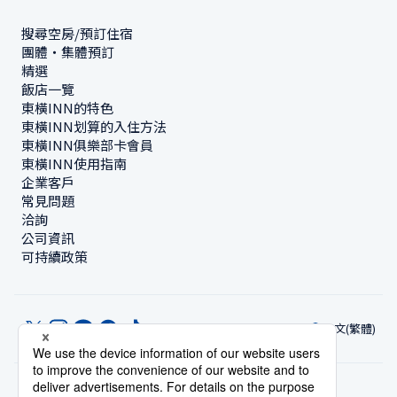
搜尋空房/預訂住宿
團體・集體預訂
精選
飯店一覽
東橫INN的特色
東橫INN划算的入住方法
東橫INN俱樂部卡會員
東橫INN使用指南
企業客戶
常見問題
洽詢
公司資訊
可持續政策
中文(繁體)
© Toyoko Inn Co., Ltd.