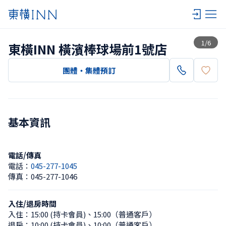
查看一覽
1
/
6
東橫INN 橫濱棒球場前1號店
團體・集體預訂
基本資訊
電話/傳真
電話：
045-277-1045
傳真：
045-277-1046
入住/退房時間
入住：
15:00 (持卡會員)
、
15:00（普通客戶）
退房：
10:00 (持卡會員)
、
10:00（普通客戶）