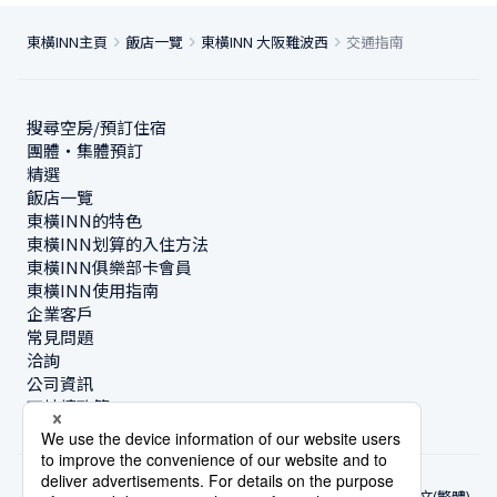
東橫INN主頁
飯店一覽
東橫INN 大阪難波西
交通指南
搜尋空房/預訂住宿
團體・集體預訂
精選
飯店一覽
東橫INN的特色
東橫INN划算的入住方法
東橫INN俱樂部卡會員
東橫INN使用指南
企業客戶
常見問題
洽詢
公司資訊
可持續政策
中文(繁體)