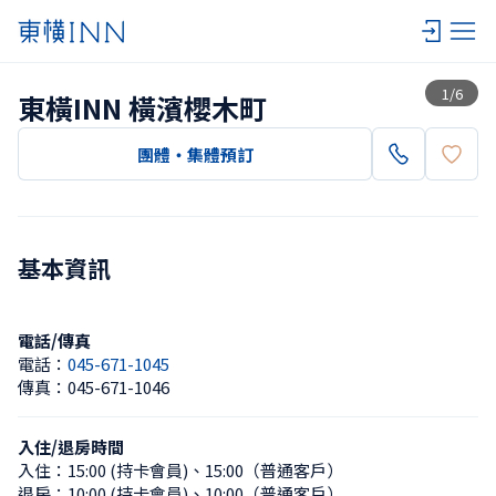
查看一覽
1
/
6
東橫INN 橫濱櫻木町
團體・集體預訂
基本資訊
電話/傳真
電話：
045-671-1045
傳真：
045-671-1046
入住/退房時間
入住：
15:00 (持卡會員)
、
15:00（普通客戶）
退房：
10:00 (持卡會員)
、
10:00（普通客戶）