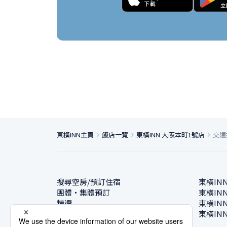
東橫INN主頁
飯店一覽
東橫INN 大阪本町1號店
交通
搜尋空房/預訂住宿
東橫IN
團體・集體預訂
東橫IN
精選
東橫IN
飯店一覽
東橫IN