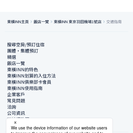
東橫INN主頁
飯店一覽
東橫INN 東京羽田機場1號店
交通指南
搜尋空房/預訂住宿
團體・集體預訂
精選
飯店一覽
東橫INN的特色
東橫INN划算的入住方法
東橫INN俱樂部卡會員
東橫INN使用指南
企業客戶
常見問題
洽詢
公司資訊
可持續政策