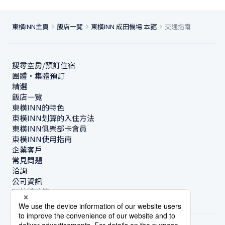
東橫INN主頁
飯店一覽
東橫INN 成田機場 本館
交通指南
搜尋空房/預訂住宿
團體・集體預訂
精選
飯店一覽
東橫INN的特色
東橫INN划算的入住方法
東橫INN俱樂部卡會員
東橫INN使用指南
企業客戶
常見問題
洽詢
公司資訊
可持續政策