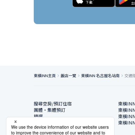
東橫INN主頁
飯店一覽
東橫INN 名古屋名站南
交通
搜尋空房/預訂住宿
東橫IN
團體・集體預訂
東橫IN
精選
東橫IN
飯店一覽
東橫IN