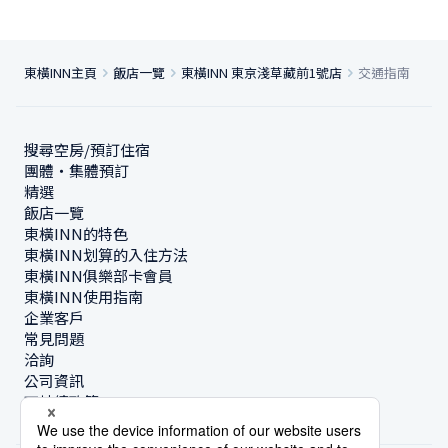
東橫INN主頁
飯店一覽
東橫INN 東京淺草藏前1號店
交通指南
搜尋空房/預訂住宿
團體・集體預訂
精選
飯店一覽
東橫INN的特色
東橫INN划算的入住方法
東橫INN俱樂部卡會員
東橫INN使用指南
企業客戶
常見問題
洽詢
公司資訊
可持續政策