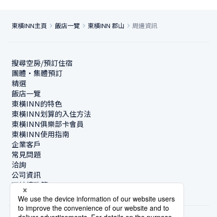
東橫INN主頁
飯店一覽
東橫INN 郡山
周邊資訊
搜尋空房/預訂住宿
團體・集體預訂
精選
飯店一覽
東橫INN的特色
東橫INN划算的入住方法
東橫INN俱樂部卡會員
東橫INN使用指南
企業客戶
常見問題
洽詢
公司資訊
可持續政策