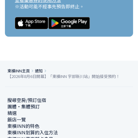
※活動可能不經事先預告即終止。
東橫INN主頁
通知
【2026年8月6日開幕】「東橫INN 宇部新川站」開始接受預約！
搜尋空房/預訂住宿
團體・集體預訂
精選
飯店一覽
東橫INN的特色
東橫INN划算的入住方法