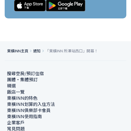
東橫INN主頁
通知
「東橫INN 所澤站西口」開幕！
搜尋空房/預訂住宿
團體・集體預訂
精選
飯店一覽
東橫INN的特色
東橫INN划算的入住方法
東橫INN俱樂部卡會員
東橫INN使用指南
企業客戶
常見問題