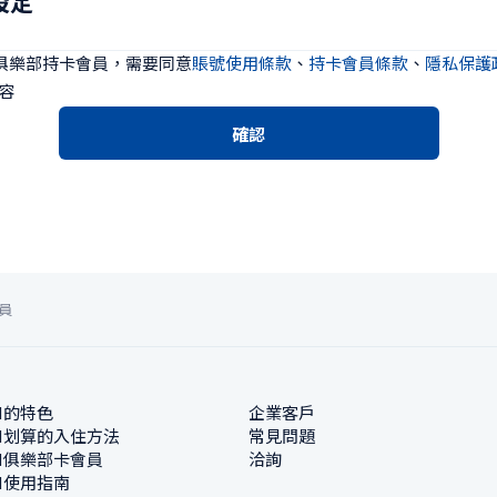
設定
N俱樂部持卡會員，需要同意
賬號使用條款
、
持卡會員條款
、
隱私保護
容
確認
員
N的特色
企業客戶
N划算的入住方法
常見問題
N俱樂部卡會員
洽詢
N使用指南