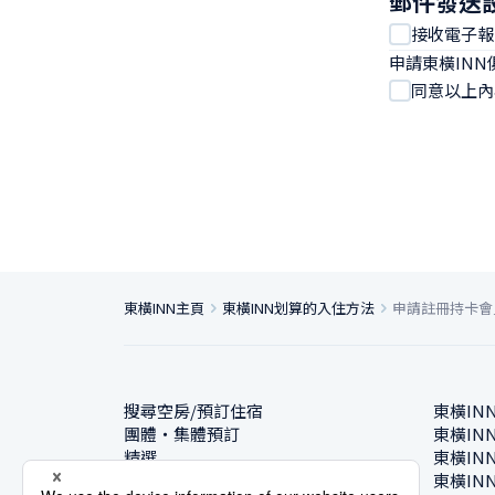
郵件發送
接收電子報
申請東橫IN
同意以上內
東橫INN主頁
東橫INN划算的入住方法
申請註冊持卡會
搜尋空房/預訂住宿
東橫IN
團體・集體預訂
東橫IN
精選
東橫IN
飯店一覽
東橫IN