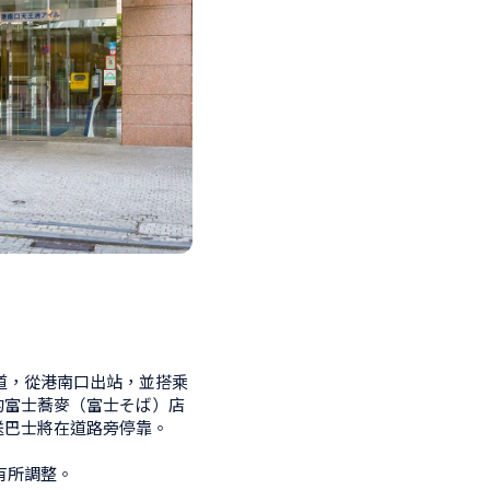
道，從港南口出站，並搭乘
的富士蕎麥（富士そば）店
巴士將在道路旁停靠。

有所調整。