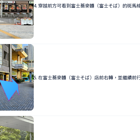
4. 穿越前方可看到富士蕎麥麵（富士そば）的斑馬
5. 在富士蕎麥麵（富士そば）店前右轉，並繼續前