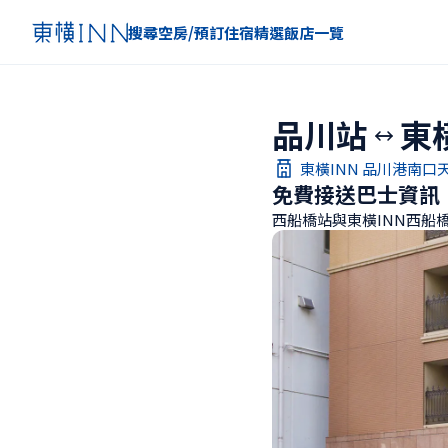
搜尋空房/預訂住宿
精選
飯店一覽
品川站
東
東橫INN 品川港南口
免費接送巴士資訊
西船橋站與東橫INN西船