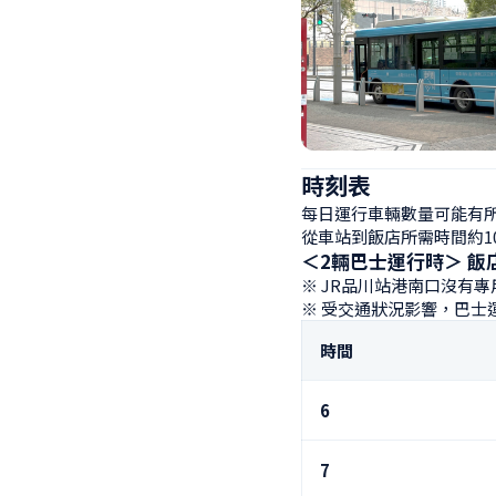
時刻表
每日運行車輛數量可能有所
從車站到飯店所需時間約1
＜2輛巴士運行時＞ 飯店
※ JR品川站港南口沒有
※ 受交通狀況影響，巴士
時間
6
7