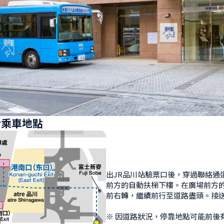
士乘車地點
出JR品川站驗票口後，穿過聯絡通
前方的自動扶梯下樓。在廣場前方
前右轉，繼續前行至道路盡頭。接送
※ 因道路狀況，停靠地點可能前後