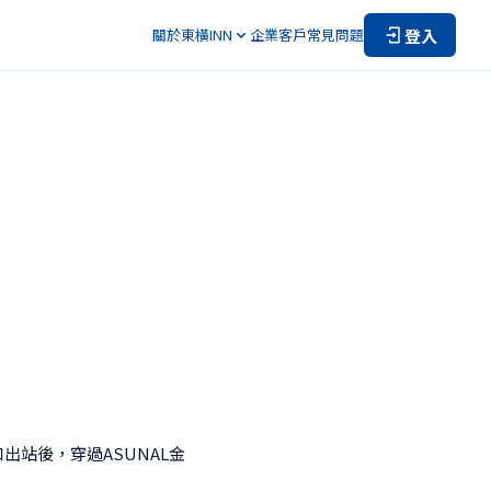
登入
關於東橫INN
企業客戶
常見問題
出站後，穿過ASUNAL金
。