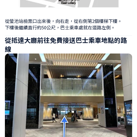
從螢池站檢票口出來後，向右走，從右側第2個樓梯下樓。

下樓後繼續直行約50公尺，巴士乘車處就在道路左側。
從抵達大廳前往免費接送巴士乘車地點的路
線