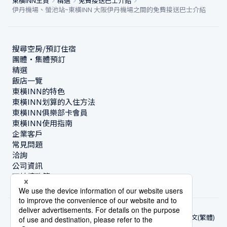
東橫INN主頁
精選
免費接送巴士介紹
伊丹機場、螢池站~東橫INN 大阪伊丹機場之間的免費接送巴士介紹
搜尋空房/預訂住宿
團體・集體預訂
精選
飯店一覽
東橫INN的特色
東橫INN划算的入住方法
東橫INN俱樂部卡會員
東橫INN使用指南
企業客戶
常見問題
洽詢
公司資訊
可持續政策
中文(繁體)