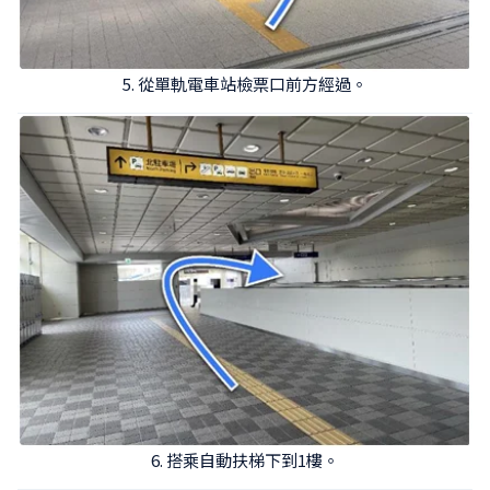
5. 從單軌電車站檢票口前方經過。
6. 搭乘自動扶梯下到1樓。