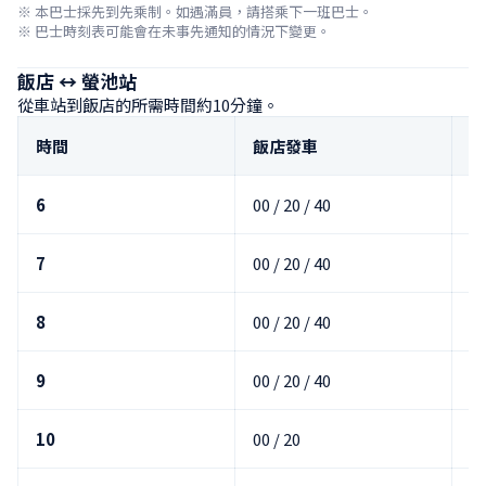
※ 本巴士採先到先乘制。如遇滿員，請搭乘下一班巴士。

※ 巴士時刻表可能會在未事先通知的情況下變更。
飯店 ↔ 螢池站
從車站到飯店的所需時間約10分鐘。
時間
飯店發車
螢
6
00 / 20 / 40
10
7
00 / 20 / 40
10
8
00 / 20 / 40
10
9
00 / 20 / 40
10
10
00 / 20
10