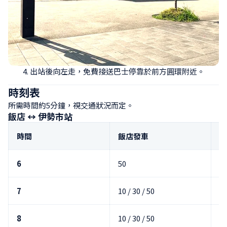
4. 出站後向左走，免費接送巴士停靠於前方圓環附近。
時刻表
所需時間約5分鐘，視交通狀況而定。
飯店 ↔ 伊勢市站
時間
飯店發車
伊
6
50
7
10 / 30 / 50
20
8
10 / 30 / 50
00