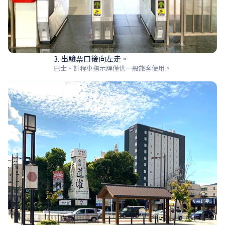
3. 出驗票口後向左走。
巴士・計程車指示牌僅供一般旅客使用。