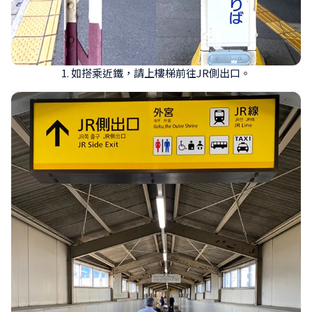
1. 如搭乘近鐵，請上樓梯前往JR側出口。