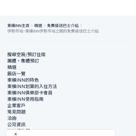
東橫INN主頁
精選
免費接送巴士介紹
伊勢市站~東橫INN伊勢市站之間的免費接送巴士介紹
搜尋空房/預訂住宿
團體・集體預訂
精選
飯店一覽
東橫INN的特色
東橫INN划算的入住方法
東橫INN俱樂部卡會員
東橫INN使用指南
企業客戶
常見問題
洽詢
公司資訊
可持續政策