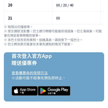
20
00 / 20 / 40
10
21
00
1
※ 每隔20分鐘發車。

※ 受交通狀況影響，巴士運行時間可能提前或延後，巴士滿員後，可能
會在預定發車時間前發車。

※ 本巴士採先到先乘制。如遇滿員，請搭乘下一班巴士。

※ 巴士時刻表可能會在未事先通知的情況下變更。
首次登入官方App

贈送優惠券
查看優惠券的使用方法
※活動可能不經事先預告即終止。