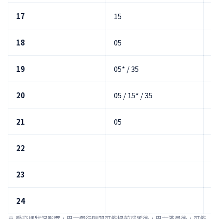
17
15
4
18
05
3
19
05* / 35
05
20
05 / 15* / 35
05
21
05
05
22
05
23
05
24
05
※ 受交通狀況影響，巴士運行時間可能提前或延後，巴士滿員後，可能