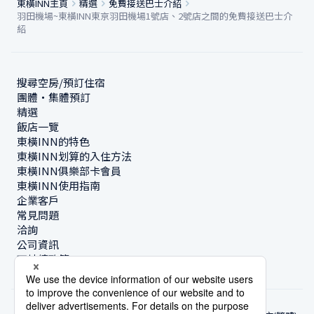
東橫INN主頁
精選
免費接送巴士介紹
羽田機場~東橫INN東京羽田機場1號店、2號店之間的免費接送巴士介
紹
搜尋空房/預訂住宿
團體・集體預訂
精選
飯店一覽
東橫INN的特色
東橫INN划算的入住方法
東橫INN俱樂部卡會員
東橫INN使用指南
企業客戶
常見問題
洽詢
公司資訊
可持續政策