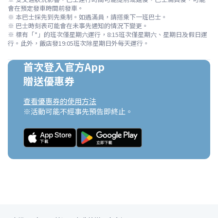
會在預定發車時間前發車。

※ 本巴士採先到先乘制。如遇滿員，請搭乘下一班巴士。

※ 巴士時刻表可能會在未事先通知的情況下變更。

※ 標有「*」的班次僅星期六運行，8:15班次僅星期六、星期日及假日運
行。此外，飯店發19:05班次除星期日外每天運行。
首次登入官方App

贈送優惠券
查看優惠券的使用方法
※活動可能不經事先預告即終止。