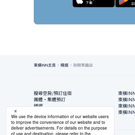
東橫INN主頁
精選
新開業飯店
搜尋空房/預訂住宿
東橫IN
團體・集體預訂
東橫IN
精選
東橫IN
飯店一覽
東橫IN