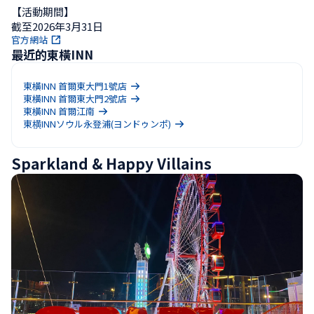
【活動期間】

截至2026年3月31日
官方網站
最近的東橫INN
東橫INN 首爾東大門1號店
東橫INN 首爾東大門2號店
東橫INN 首爾江南
東横INNソウル永登浦(ヨンドゥンポ)
Sparkland & Happy Villains