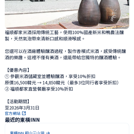
福順都家米酒採用傳統工藝，使用100%國產新米和鴨農法釀
製，天然氣泡帶來清新口感和順滑喉感。

您還可以在酒廠體驗釀酒過程，製作香檳式米酒，感受傳統釀
酒的樂趣。這裡不僅有美酒，還能帶給您獨特的釀酒體驗。

【優惠內容】

① 參觀米酒儲藏室並體驗釀酒，享受10%折扣

原價16,500韓元 → 14,850韓元（最多3位同行者享受折扣）

② 福順都家直營餐廳享受10%折扣

【活動期間】

至2026年3月31日
官方網站
最近的東橫INN
東橫INN 蔚山三山洞