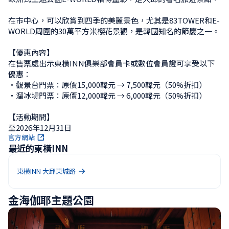
在市中心，可以欣賞到四季的美麗景色，尤其是83TOWER和E-
WORLD周圍的30萬平方米櫻花景觀，是韓國知名的節慶之一。

【優惠內容】

在售票處出示東橫INN俱樂部會員卡或數位會員證可享受以下
優惠：

・觀景台門票：原價15,000韓元 → 7,500韓元（50%折扣）

・溜冰場門票：原價12,000韓元 → 6,000韓元（50%折扣）

【活動期間】

至2026年12月31日
官方網站
最近的東橫INN
東橫INN 大邱東城路
金海伽耶主題公園