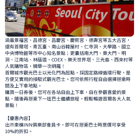
涵蓋景福宮、昌德宮、昌慶宮、慶熙宮、德壽宮等五大古宮，
還有首爾塔、青瓦臺、南山谷韓屋村、仁寺洞、大學路、國立
中央博物館等市中心知名景點；更囊括南大門、東大門、明
洞、江南站、林蔭道、COEX、樂天世界塔、三光島、西來村等
人氣購物區，精華一次網羅！

首爾城市觀光巴士以光化門為起點，採固定路線循環行駛，是
方便又實用的接駁式觀光巴士。您可依照行程自由選擇搭乘時
間及上下車地點。

購買一日券後，您可在各站自由上下車，自在參觀喜愛的景
點，隨後再搭乘下一班巴士繼續旅程，輕鬆暢遊首爾各大人氣
景點！

【優惠內容】

出示東橫INN俱樂部會員卡，即可在搭乘巴士時票價可享受
10%的折扣。
