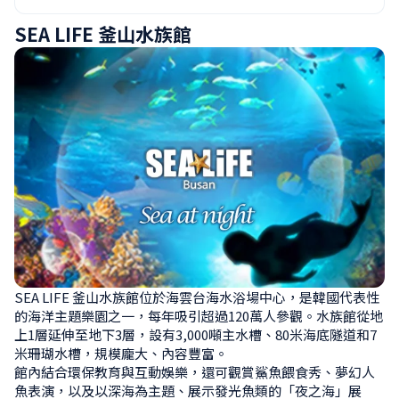
SEA LIFE 釜山水族館
SEA LIFE 釜山水族館位於海雲台海水浴場中心，是韓國代表性
的海洋主題樂園之一，每年吸引超過120萬人參觀。水族館從地
上1層延伸至地下3層，設有3,000噸主水槽、80米海底隧道和7
米珊瑚水槽，規模龐大、內容豐富。

館內結合環保教育與互動娛樂，還可觀賞鯊魚餵食秀、夢幻人
魚表演，以及以深海為主題、展示發光魚類的「夜之海」展