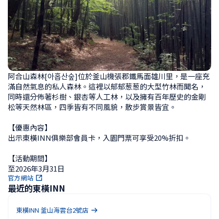
阿合山森林[아홉산숲]位於釜山機張郡鐵馬面雄川里，是一座充
滿自然氣息的私人森林。這裡以郁郁葱葱的大型竹林而聞名，
同時還分佈著杉樹、銀杏等人工林，以及擁有百年歷史的金剛
松等天然林區，四季皆有不同風貌，散步賞景皆宜。

【優惠內容】

出示東橫INN俱樂部會員卡，入園門票可享受20%折扣。

【活動期間】

至2026年3月31日
官方網站
最近的東橫INN
東橫INN 釜山海雲台2號店