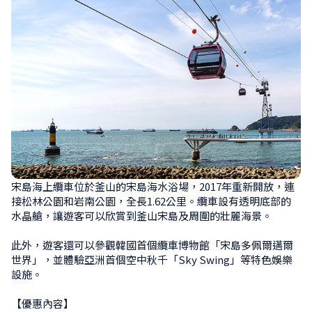
宋島海上纜車位於釜山的宋島海水浴場，2017年重新開放，連
接松林公園和岩南公園，全長1.62公里。纜車設有透明底部的
水晶艙，讓遊客可以欣賞到釜山宋島及周圍的壯麗海景。

此外，遊客還可以參觀韓國首個纜車博物館「宋島多佩爾邁爾
世界」，並體驗亞洲首個空中秋千「Sky Swing」等特色娛樂
設施。

【優惠內容】
