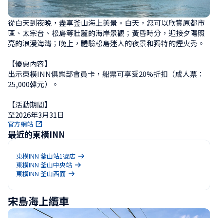
從白天到夜晚，盡享釜山海上美景。白天，您可以欣賞原都市
區、太宗台、松島等壯麗的海岸景觀；黃昏時分，迎接夕陽照
亮的浪漫海灣；晚上，體驗松島迷人的夜景和獨特的煙火秀。

【優惠內容】

出示東橫INN俱樂部會員卡，船票可享受20%折扣（成人票：
25,000韓元）。

【活動期間】

至2026年3月31日
官方網站
最近的東橫INN
東橫INN 釜山站1號店
東橫INN 釜山中央站
東橫INN 釜山西面
宋島海上纜車