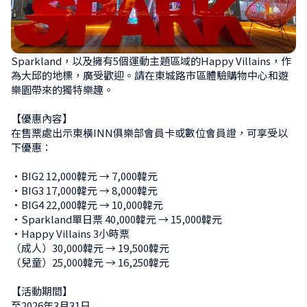
Sparkland，以及擁有5個運動主題區域的Happy Villains，作
為大邱的地標，廣受歡迎。請在東城路市區體驗購物中心和遊
樂園帶來的獨特樂趣。

【優惠內容】

在售票處出示東橫INN俱樂部會員卡或數位會員證，可享受以
下優惠：

・BIG2 12,000韓元 → 7,000韓元

・BIG3 17,000韓元 → 8,000韓元

・BIG4 22,000韓元 → 10,000韓元

・Sparkland單日票 40,000韓元 → 15,000韓元

・Happy Villains 3小時票

（成人）30,000韓元 → 19,500韓元

（兒童）25,000韓元 → 16,250韓元

【活動期間】

至2026年3月31日