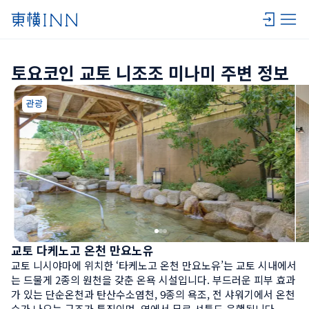
토요코인 교토 니조조 미나미 주변 정보
관광
교토 다케노고 온천 만요노유
교토 니시야마에 위치한 ‘타케노고 온천 만요노유’는 교토 시내에서
는 드물게 2종의 원천을 갖춘 온욕 시설입니다. 부드러운 피부 효과
가 있는 단순온천과 탄산수소염천, 9종의 욕조, 전 샤워기에서 온천
수가 나오는 구조가 특징이며, 역에서 무료 셔틀도 운행됩니다.