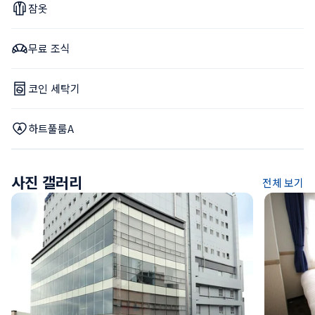
잠옷
무료 조식
코인 세탁기
하트풀룸A
사진 갤러리
전체 보기