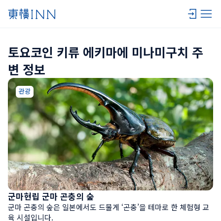
토요코인 키류 에키마에 미나미구치 주
변 정보
관광
군마현립 군마 곤충의 숲
군마 곤충의 숲은 일본에서도 드물게 ‘곤충’을 테마로 한 체험형 교
육 시설입니다.
