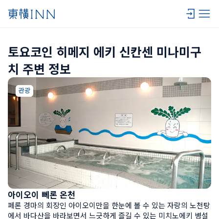
토요코인 히메지 에키 신칸센 미나미구
치 주변 정보
관광
아이오이 뻬론 온천
페론 경마의 회장인 아이오이만을 한눈에 볼 수 있는 자랑의 노천탕
에서 바다산을 바라보면서 느긋하게 즐길 수 있는 미치노에키 병설