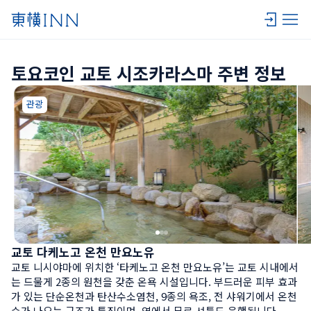
토요코인 교토 시조카라스마 주변 정보
관광
교토 다케노고 온천 만요노유
교토 니시야마에 위치한 ‘타케노고 온천 만요노유’는 교토 시내에서
는 드물게 2종의 원천을 갖춘 온욕 시설입니다. 부드러운 피부 효과
가 있는 단순온천과 탄산수소염천, 9종의 욕조, 전 샤워기에서 온천
수가 나오는 구조가 특징이며, 역에서 무료 셔틀도 운행됩니다.