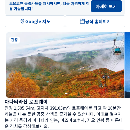
토요코인 클럽카드를 제시하시면, 더욱 저렴하게 이
자세히 보기
용 가능합니다!
Google 지도
공식 홈페이지
관광
아다타라산 로프웨이
전장 1,505.54m, 고저차 391.05m의 로프웨이를 타고 약 10분간 
하늘을 나는 듯한 공중 산책을 즐기실 수 있습니다. 아래로 펼쳐지
는 거리 풍경과 아다타라 연봉, 아즈마코후지, 자오 연봉 등 아름다
운 경치를 감상해보세요.