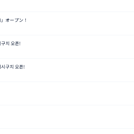
口」オープン！
구치 오픈!
니시구치 오픈!