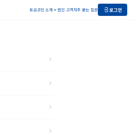
로그인
토요코인 소개
법인 고객
자주 묻는 질문