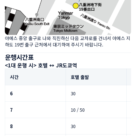
야에스 중앙 출구로 나와 직진하신 다음 교차로를 건너서 야에스 지
하도 19번 출구 근처에서 대기하여 주시기 바랍니다.
운행시간표
<1대 운행 시> 호텔 ↔ JR도쿄역
시간
호텔 출발
J
6
30
호
7
10 / 50
호
8
30
호