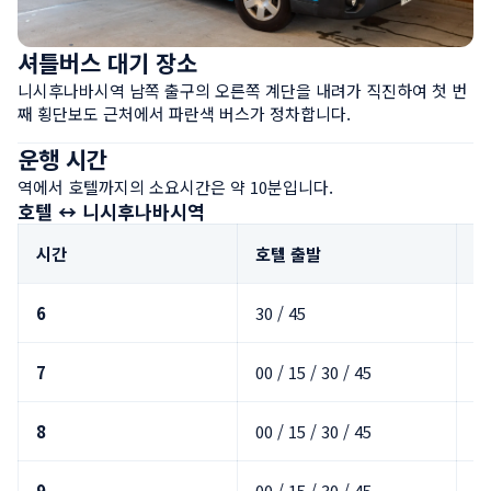
셔틀버스 대기 장소
니시후나바시역 남쪽 출구의 오른쪽 계단을 내려가 직진하여 첫 번
째 횡단보도 근처에서 파란색 버스가 정차합니다.
운행 시간
역에서 호텔까지의 소요시간은 약 10분입니다.
호텔 ↔ 니시후나바시역
시간
호텔 출발
니
6
30 / 45
40
7
00 / 15 / 30 / 45
10
8
00 / 15 / 30 / 45
10
9
00 / 15 / 30 / 45
10