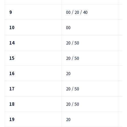
9
00 / 20 / 40
10
00
14
20 / 50
3
15
20 / 50
00
16
20
00
17
20 / 50
3
18
20 / 50
00
19
20
00