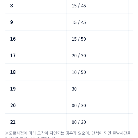
8
15 / 45
25
9
15 / 45
25
16
15 / 50
2
17
20 / 30
00
18
10 / 50
2
19
30
00
20
00 / 30
10
21
00 / 30
10
※도로사정에 따라 도착이 지연되는 경우가 있으며, 만석이 되면 출발시간을 