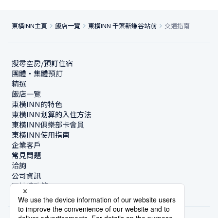
東橫INN主頁
飯店一覽
東橫INN 千葉新鎌谷站前
交通指南
搜尋空房/預訂住宿
團體・集體預訂
精選
飯店一覽
東橫INN的特色
東橫INN划算的入住方法
東橫INN俱樂部卡會員
東橫INN使用指南
企業客戶
常見問題
洽詢
公司資訊
可持續政策