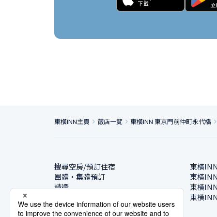
東橫INN主頁
飯店一覽
東橫INN 東京門前仲町永代橋
搜尋空房/預訂住宿
東橫IN
團體・集體預訂
東橫IN
精選
東橫IN
飯店一覽
東橫IN