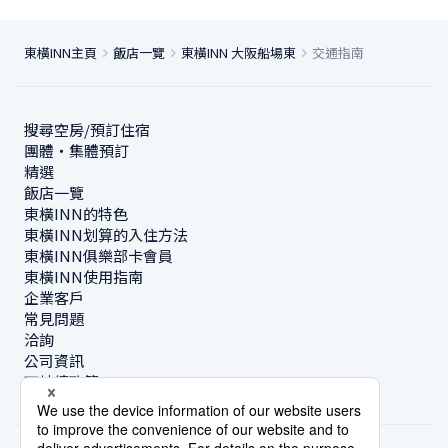
東橫INN主頁
飯店一覽
東橫INN 大阪船場東
交通指南
搜尋空房/預訂住宿
團體・集體預訂
精選
飯店一覽
東橫INN的特色
東橫INN划算的入住方法
東橫INN俱樂部卡會員
東橫INN使用指南
企業客戶
常見問題
洽詢
公司資訊
可持續政策