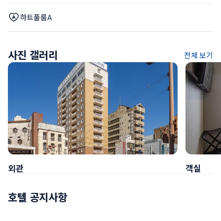
하트풀룸A
사진 갤러리
전체 보기
외관
객실
호텔 공지사항