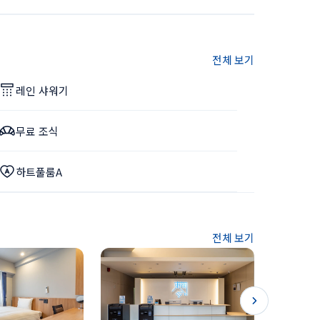
전체 보기
레인 샤워기
무료 조식
하트풀룸A
전체 보기