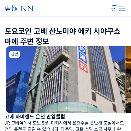
토요코인 고베 산노미야 에키 시야쿠쇼 
마에 주변 정보
관광
고베 하버랜드 온천 만엽클럽
JR 고베역에서 도보 5분. 미키시에서 온천수를 운반해 도심에서도 
천연 온천을 즐길 수 있습니다. 대욕탕, 고온·스팀·소금 사우나 완