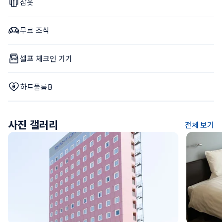
잠옷
무료 조식
셀프 체크인 기기
하트풀룸B
사진 갤러리
전체 보기