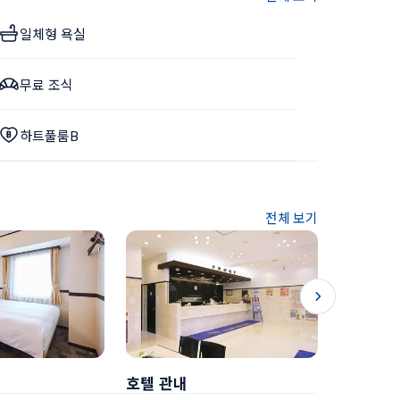
일체형 욕실
무료 조식
하트풀룸B
전체 보기
호텔 관내
조식