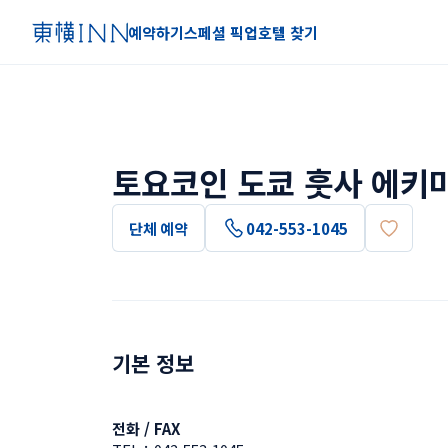
예약하기
스페셜 픽업
호텔 찾기
토요코인 도쿄 훗사 에키
단체 예약
042-553-1045
기본 정보
전화 / FAX