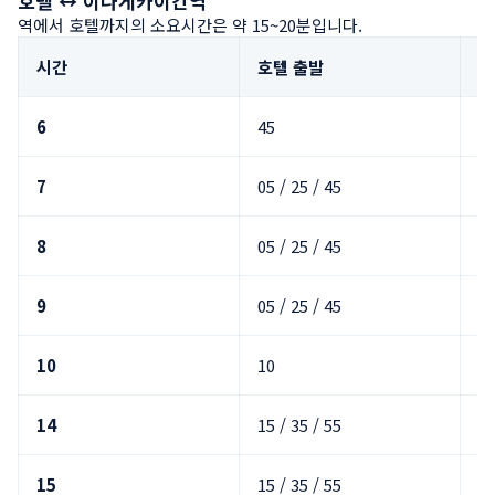
호텔 ↔ 이나게카이간역
역에서 호텔까지의 소요시간은 약 15~20분입니다.
시간
호텔 출발
이
6
45
7
05 / 25 / 45
00
8
05 / 25 / 45
00
9
05 / 25 / 45
00
10
10
00
14
15 / 35 / 55
30
15
15 / 35 / 55
10