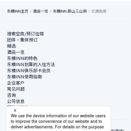
东横INN主页
酒店一览
东横INN 蔚山三山洞
交通指南
搜索空房/预订住宿
团体・集体预订
精选
酒店一览
东横INN的特色
东横INN划算的入住方法
东横INN俱乐部卡会员
东横INN使用指南
企业客户
常见问题
咨询
公司信息
可持续政策
中文(简体)