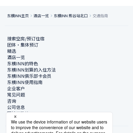
东横INN主页
酒店一览
东横INN 熊谷站北口
交通指南
搜索空房/预订住宿
团体・集体预订
精选
酒店一览
东横INN的特色
东横INN划算的入住方法
东横INN俱乐部卡会员
东横INN使用指南
企业客户
常见问题
咨询
公司信息
可持续政策